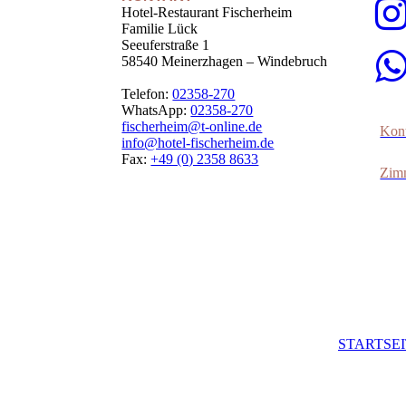
Hotel-Restaurant Fischerheim
Familie Lück
Seeuferstraße 1
58540 Meinerzhagen – Windebruch
Telefon:
02358-270
WhatsApp:
02358-270
fischerheim@t-online.de
Kont
info@hotel-fischerheim.de
Fax:
+49 (0) 2358 8633
Zim
STARTSE