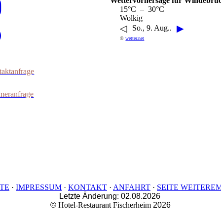
Wettervorhersage für Windebru
15°C – 30°C
Wolkig
◁
▶
So., 9. Aug..
©
wetter.net
aktanfrage
meranfrage
ITE
·
IMPRESSUM
·
KONTAKT
·
ANFAHRT
·
SEITE WEITERE
Letzte Änderung:
02.08.2026
©
Hotel-Restaurant Fischerheim
2026