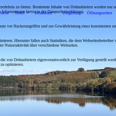
lebnis zu bieten. Bestimmte Inhalte von Drittanbietern werden nur ang
e Informationen hierzu in der Datenschutzerklärung.
rtseite
Hotel
Restaurant
Umgebung
Öffnungszeiten
utz vor Hackerangriffen und zur Gewährleistung eines konsistenten un
ieren. Hierunter fallen auch Statistiken, die dem Webseitenbetreiber v
r Nutzeraktivität über verschiedene Webseiten.
 die von Drittanbietern eigenverantwortlich zur Verfügung gestellt wer
 zu optimieren.