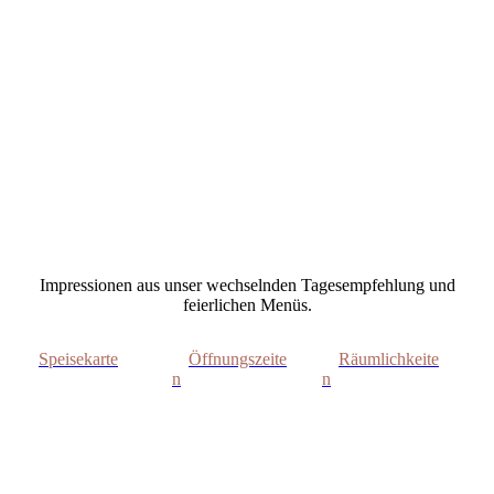
Mousse au Chocolat
Impressionen aus unser wechselnden Tagesempfehlung und
feierlichen Menüs.
Speisekarte
Öffnungszeite
Räumlichkeite
n
n