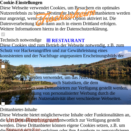
Cookie-Einstellungen
Diese Webseite verwendet Cookies, um Besuchern ein optimales
Nutzererlebnis zu bieten. Bestimmte Inhalte von Drittanbietern werden
nur angezeigt, wenn die entsprechende Option aktiviert ist. Die
Datenverarbeitung kann dann auch in einem Drittland erfolgen.
Weitere Informationen hierzu in der Datenschutzerklärung.
Technisch notwendige
RESTAURANT
Diese Cookies sind zum Betrieb der Webseite notwendig, z.B. zum
Schutz vor Hackerangriffen und zur Gewährleistung eines
konsistenten und der Nachfrage angepassten Erscheinungsbilds der
Seite.
Analytische
Diese Cookies werden verwendet, um das Nutzererlebnis weiter zu
optimieren. Hierunter fallen auch Statistiken, die dem
Webseitenbetreiber von Drittanbietern zur Verfügung gestellt werden,
sowie die Ausspielung von personalisierter Werbung durch die
Nachverfolgung der Nutzeraktivität über verschiedene Webseiten.
Drittanbieter-Inhalte
Diese Webseite bietet möglicherweise Inhalte oder Funktionalitäten an,
Unser Restaurant
die von Drittanbietern eigenverantwortlich zur Verfügung gestellt
werden. Diese Drittanbieter können eigene Cookies setzen, z.B. um
Genuss am See
die Nutzeraktivität zu verfolgen oder ihre Angebote zu personalisieren