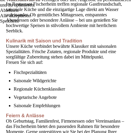
Im Restaurant Fischerheim treffen regionale Gastfreundschaft,
und zu optimieren.
saisonale Küche und die einzigartige Lage direkt am Wasser
Ablehnen
aufeinander. Ob gemütliches Mittagessen, entspanntes
Alle akzeptieren
Abendessen oder besondere Anlässe – bei uns genießen Sie
Speichern
hochwertige Speisen in stilvollem Ambiente mit herrlichem
Seeblick.
Kulinarik mit Saison und Tradition
Unsere Küche verbindet bewährte Klassiker mit saisonalen
Spezialitäten. Frische Zutaten, regionale Produkte und eine
sorgfältige Zubereitung stehen dabei im Mittelpunkt.
Freuen Sie sich auf:
Fischspezialitäten
Saisonale Wildgerichte
Regionale Küchenklassiker
Vegetarische Angebote
Saisonale Empfehlungen
Feiern & Anlässe
Ob Geburtstag, Familienfest, Firmenessen oder Vereinsanlass –
das Fischerheim bietet den passenden Rahmen für besondere
Momente. Gerne unterstützen wir Sie bei der Planung Ihrer