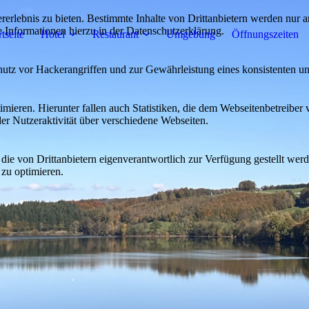
lebnis zu bieten. Bestimmte Inhalte von Drittanbietern werden nur ang
e Informationen hierzu in der Datenschutzerklärung.
rtseite
Hotel
Restaurant
Umgebung
Öffnungszeiten
utz vor Hackerangriffen und zur Gewährleistung eines konsistenten un
ieren. Hierunter fallen auch Statistiken, die dem Webseitenbetreiber v
r Nutzeraktivität über verschiedene Webseiten.
 die von Drittanbietern eigenverantwortlich zur Verfügung gestellt wer
 zu optimieren.