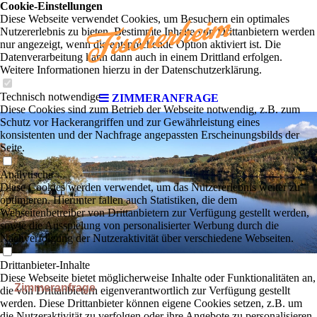
Cookie-Einstellungen
Diese Webseite verwendet Cookies, um Besuchern ein optimales
Nutzererlebnis zu bieten. Bestimmte Inhalte von Drittanbietern werden
nur angezeigt, wenn die entsprechende Option aktiviert ist. Die
Datenverarbeitung kann dann auch in einem Drittland erfolgen.
Weitere Informationen hierzu in der Datenschutzerklärung.
Technisch notwendige
ZIMMERANFRAGE
Diese Cookies sind zum Betrieb der Webseite notwendig, z.B. zum
Schutz vor Hackerangriffen und zur Gewährleistung eines
konsistenten und der Nachfrage angepassten Erscheinungsbilds der
Seite.
Analytische
Diese Cookies werden verwendet, um das Nutzererlebnis weiter zu
optimieren. Hierunter fallen auch Statistiken, die dem
Webseitenbetreiber von Drittanbietern zur Verfügung gestellt werden,
sowie die Ausspielung von personalisierter Werbung durch die
Nachverfolgung der Nutzeraktivität über verschiedene Webseiten.
Drittanbieter-Inhalte
Diese Webseite bietet möglicherweise Inhalte oder Funktionalitäten an,
Zimmeranfrage
die von Drittanbietern eigenverantwortlich zur Verfügung gestellt
werden. Diese Drittanbieter können eigene Cookies setzen, z.B. um
die Nutzeraktivität zu verfolgen oder ihre Angebote zu personalisieren